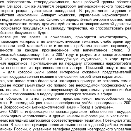
тся обозреватель телерадиокомпании, член рабочей группы областн
вич Овчаров. Он же является редактором антинаркотического пресс-б
оторого роздан участникам заседания). В редколлегию издания 
действия наркомании. Аппарат комиссии, управление наркоконтроля
в подготовке материалов. Сложился определённый алгоритм совместной
сотрудничество между другими субъектами антинаркотической деятель
 собирается покушаться на свободу творчества, но способствовать ре
йствие, безусловно, будет.
астоящее же время, к сожалению, приходится констатировать,
ливающие материалы по антинаркотической тематике, слабо ориентиру
сознали всей масштабности и остроты проблемы развития наркоэпиде
венности за каждое произнесённое или напечатанное слово. В
оложный ожидаемому. Так, в 2007 году в результате неподготовлен
й канал», рассчитанной на молодёжную аудиторию, в ходе прям
ния наркотиков. Приглашённые на передачу сторонники наркопотреб
али оппонентов из противоположного лагеря. Причиной тому стала
, – для которой были более интересны суждения представителей
ная государственная позиция в отношении потребления наркотиков.
аю, что после этого более чем наглядного примера не осталось сомн
дой не может заниматься кто попало, без необходимой профессиональн
нь велика. Что касается вышеупомянутой программы, управление бы
ании с требованием о недопущении повторов ток-шоу в эфире.
им образом, в этих условиях представляется целесообразной орг
стов. В последний раз такая своеобразная учёба проводилась в 200
е Всероссийской антинаркотической акции «Поезд в будущее».
имо СМИ в информационно-пропагандистском обеспечении государст
необходимо использовать и другие каналы информации, в частности,
нных наглядных материалов соответствующей тематики. Потенциал этих
очно. В качестве примера положительного опыта данной работы можно
егионах России, с указанием телефона доверия новгородского управлен