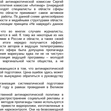
ой антинаркотической комиссии Сергей
юллетеня комиссии «Антинар» (очередной
входят специалисты в области сферы
 по области принимают самое активное
 работы. По данной схеме целесообразно
ности и медийными структурами области.
ализации принципа «Не навреди!» данное
 что во многих случаях журналисты,
ются в ней. К тому же некоторые из них
мии в России и области, а также своей
 итоге нередко получается эффект,
ности авторов и ведущих телепрограммы
ого эфира была допущена пропаганда
ления марихуаны едва ли не «в чистую»
 позиция ведущей программы – молодой
 маргинальной части общества, а не
евающихся в том, что антинаркотической
ой подготовки. Цена ошибок здесь может
ло вынуждено обратиться к руководству
анизация систематической подготовки
7 году в рамках проведения в Великом
венной антинаркотической политики в
 распространение социальной рекламы и
 методов пропаганды также используется
 привести видеоролики, изготовленные в
ия наркоконтроля. Они на безвозмездной