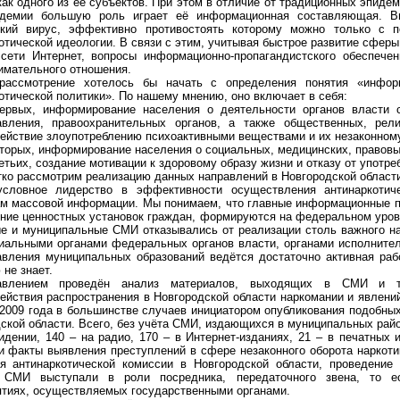
как одного из её субъектов. При этом в отличие от традиционных эпиде
идемии большую роль играет её информационная составляющая. Ви
ский вирус, эффективно противостоять которому можно только с
отической идеологии. В связи с этим, учитывая быстрое развитие сфер
сети Интернет, вопросы информационно-пропагандистского обеспечен
имательного отношения.
рассмотрение хотелось бы начать с определения понятия «информа
отической политики». По нашему мнению, оно включает в себя:
первых, информирование населения о деятельности органов власти 
авления, правоохранительных органов, а также общественных, рели
ействие злоупотреблению психоактивными веществами и их незаконному
вторых, информирование населения о социальных, медицинских, правовы
етьих, создание мотивации к здоровому образу жизни и отказу от употре
тко рассмотрим реализацию данных направлений в Новгородской области
условное лидерство в эффективности осуществления антинаркотич
м массовой информации. Мы понимаем, что главные информационные по
ние ценностных установок граждан, формируются на федеральном уровне
е и муниципальные СМИ отказывались от реализации столь важного на
иальными органами федеральных органов власти, органами исполнител
вления муниципальных образований ведётся достаточно активная рабо
 не знает.
авлением проведён анализ материалов, выходящих в СМИ и 
ействия распространения в Новгородской области наркомании и явлений,
2009 года в большинстве случаев инициатором опубликования подобны
ской области. Всего, без учёта СМИ, издающихся в муниципальных райо
идении, 140 – на радио, 170 – в Интернет-изданиях, 21 – в печатных
 факты выявления преступлений в сфере незаконного оборота наркотик
я антинаркотической комиссии в Новгородской области, проведение
 СМИ выступали в роли посредника, передаточного звена, то е
тиях, осуществляемых государственными органами.