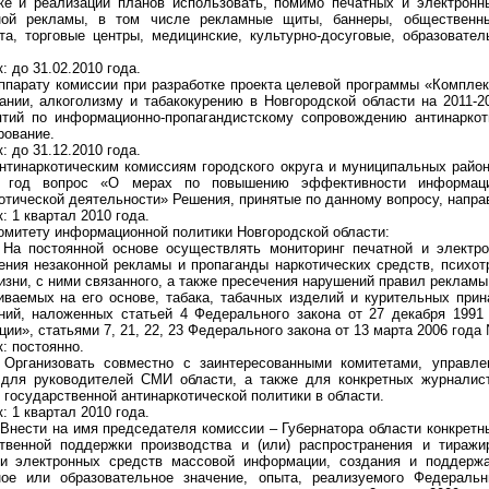
тке и реализации планов использовать, помимо печатных и электрон
ной рекламы, в том числе рекламные щиты, баннеры, общественный
та, торговые центры, медицинские, культурно-досуговые, образовате
: до 31.02.2010 года.
Аппарату комиссии при разработке проекта целевой программы «Компле
ании, алкоголизму и табакокурению в Новгородской области на 2011-
тий по информационно-пропагандистскому сопровождению антинаркот
рование.
: до 31.12.2010 года.
Антинаркотическим комиссиям городского округа и муниципальных райо
 год вопрос «О мерах по повышению эффективности информацион
отической деятельности» Решения, принятые по данному вопросу, направ
: 1 квартал 2010 года.
Комитету информационной политики Новгородской области:
. На постоянной основе осуществлять мониторинг печатной и элект
ния незаконной рекламы и пропаганды наркотических средств, психо
изни, с ними связанного, а также пресечения нарушений правил рекламы 
иваемых на его основе, табака, табачных изделий и курительных при
ний, наложенных статьей 4 Федерального закона от 27 декабря 199
ии», статьями 7, 21, 22, 23 Федерального закона от 13 марта 2006 года
: постоянно.
. Организовать совместно с заинтересованными комитетами, управл
 для руководителей СМИ области, а также для конкретных журналис
 государственной антинаркотической политики в области.
: 1 квартал 2010 года.
. Внести на имя председателя комиссии – Губернатора области конкрет
ственной поддержки производства и (или) распространения и тиражи
ии электронных средств массовой информации, создания и поддерж
ное или образовательное значение, опыта, реализуемого Федераль