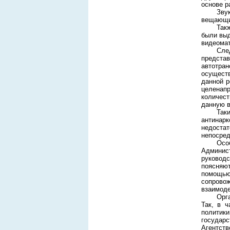
основе р
Зву
вещающим
Так
были выд
видеомат
Сле
представ
автотра
осуществ
данной р
целенапр
количест
данную в
Так
антинарк
недоста
непосред
Осо
Админист
руководс
поясняют
помощью
сопрово
взаимоде
Орг
Так, в 
политик
государ
Агентст