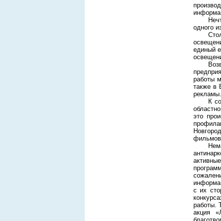
производ
информац
Неч
одного и
Сто
освещен
единый е
освещени
Воз
предприя
работы м
также в 
рекламы
К с
областно
это прои
профила
Новгоро
фильмов
Нем
антинарк
активны
програм
сожалени
информац
с их ст
конкурс
работы. 
акция «
благотво