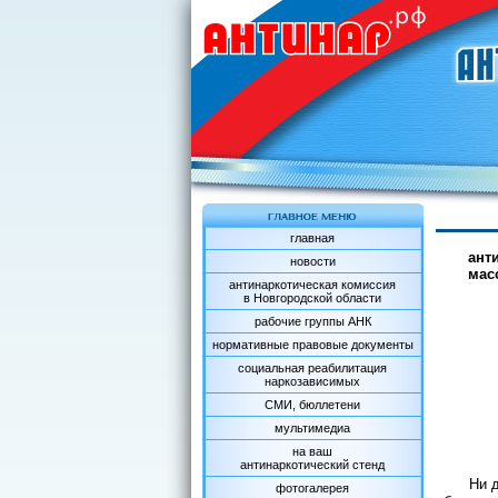
главная
ант
новости
мас
антинаркотическая комиссия
в Новгородской области
рабочие группы АНК
нормативные правовые документы
социальная реабилитация
наркозависимых
СМИ, бюллетени
мультимедиа
на ваш
антинаркотический стенд
Ни 
фотогалерея