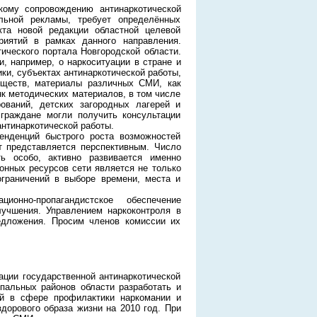
кому сопровождению антинаркотической
льной рекламы, требует определённых
кта новой редакции областной целевой
риятий в рамках данного направления.
ического портала Новгородской области.
 например, о наркоситуации в стране и
ки, субъектах антинаркотической работы,
еществ, материалы различных СМИ, как
нк методических материалов, в том числе
ований, детских загородных лагерей и
граждане могли получить консультации
нтинаркотической работы.
нденций быстрого роста возможностей
т представляется перспективным. Число
ть особо, активно развивается именно
нных ресурсов сети является не только
ограничений в выборе времени, места и
онно-пропагандистское обеспечение
лучшения. Управлением наркоконтроля в
едложения. Просим членов комиссии их
ации государственной антинаркотической
ипальных районов области разработать и
ий в сфере профилактики наркомании и
здорового образа жизни на 2010 год. При