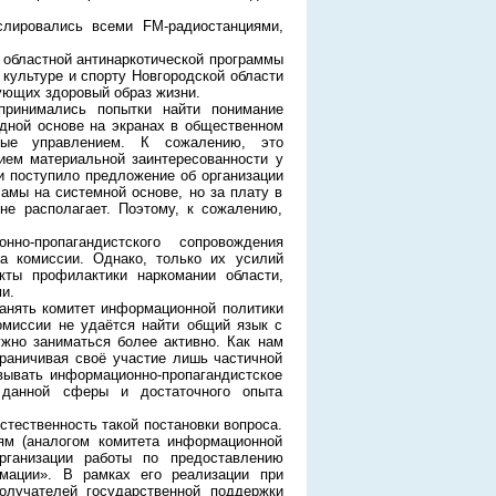
лировались всеми FM-радиостанциями,
в областной антинаркотической программы
культуре и спорту Новгородской области
ующих здоровый образ жизни.
принимались попытки найти понимание
дной основе на экранах в общественном
нные управлением. К сожалению, это
ием материальной заинтересованности у
и поступило предложение об организации
амы на системной основе, но за плату в
не располагает. Поэтому, к сожалению,
о-пропагандистского сопровождения
та комиссии. Однако, только их усилий
кты профилактики наркомании области,
и.
анять комитет информационной политики
омиссии не удаётся найти общий язык с
ужно заниматься более активно. Как нам
граничивая своё участие лишь частичной
ывать информационно-пропагандистское
 данной сферы и достаточного опыта
тественность такой постановки вопроса.
ям (аналогом комитета информационной
рганизации работы по предоставлению
мации». В рамках его реализации при
олучателей государственной поддержки