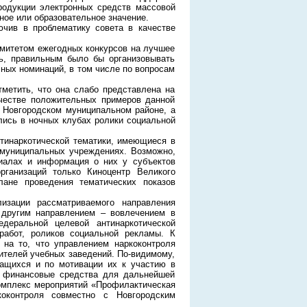
родукции электронных средств массовой
ное или образовательное значение.
ючив в проблематику совета в качестве
комитетом ежегодных конкурсов на лучшее
ь, правильным было бы организовывать
ных номинаций, в том числе по вопросам
тметить, что она слабо представлена на
ачестве положительных примеров данной
в Новгородском муниципальном районе, а
лись в ночных клубах ролики социальной
тинаркотической тематики, имеющиеся в
 муниципальных учреждениях. Возможно,
риалах и информация о них у субъектов
рганизаций только Киноцентр Великого
лане проведения тематических показов
зации рассматриваемого направления
с другим направлением – вовлечением в
еральной целевой антинаркотической
работ, роликов социальной рекламы. К
 на то, что управлением наркоконтроля
ителей учебных заведений. По-видимому,
ащихся и по мотивации их к участию в
ь финансовые средства для дальнейшей
комплекс мероприятий «Профилактическая
коконтроля совместно с Новгородским