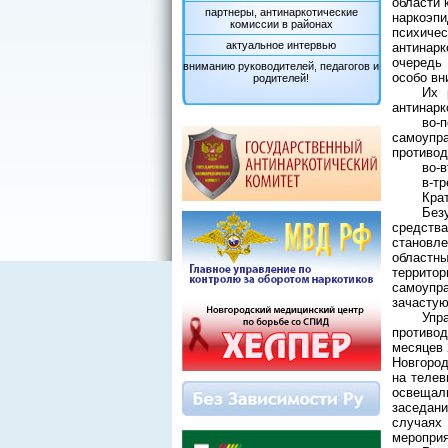
области 
партнеры, антинаркотические
наркоэп
комиссии в районах
психиче
актуальное интервью
антинарк
очередь 
вниманию руководителей, педагогов и
особо вн
родителей!
Их 
антинарк
во-
самоупр
противод
во-
в-тр
Кра
Без
средства
становле
областны
территор
самоупра
зачастую
Упр
противод
месяцев 
Новгород
на телев
освещали
заседани
случаях
мероприя