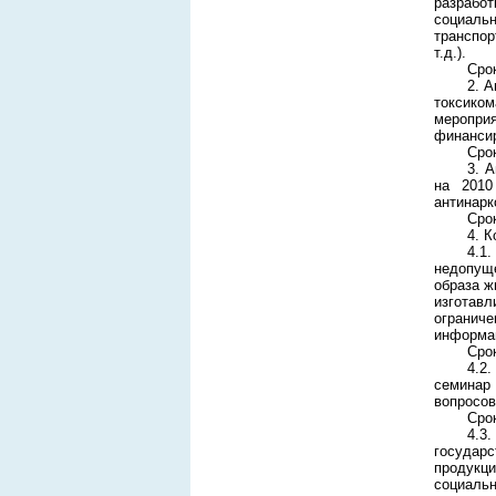
разрабо
социаль
транспор
т.д.).
Срок
2. 
токсиком
мероприя
финанси
Срок
3. 
на 2010
антинарк
Срок
4. 
4.1
недопуще
образа ж
изготавл
ограниче
информац
Срок
4.2
семинар
вопросов
Срок
4.3
государ
продукц
социаль