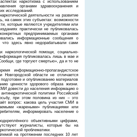
аспектах наркотизма с использованием
равления органами здравоохранения и
ких исследований.
наркотической деятельности на развитие
ь, на самих этих субъектах: возможности
сти, которые являются учредителями или
изданиях практически не публиковалась
 конкретных предпринимаемых органами
ковались информационные сообщения о
, что здесь явно недорабатывали сами
 наркологической помощи, социально-
информация публиковалась лишь в мае и
общи, где торгуют смертью», да и то не
емя информационно-пропагандистское
и Новгородской области не отличается
 подготовке и опубликованию материалов
нию ценности здорового образа жизни.
СМИ довести до населения информацию о
 антинаркотической политики Российской
сьбу, при этом половина из них – это
аёт вопрос: какова цель участия СМИ в
ваемыми «жареными» публикациями или
требителям, информировать население о
подкреплённого объективными цифрами,
утствуют журналисты, которые бы на
ркотической проблематики.
блемой на протяжении последних 10 лет