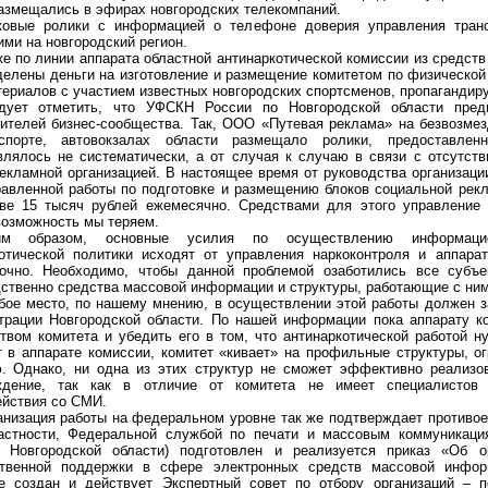
азмещались в эфирах новгородских телекомпаний.
ковые ролики с информацией о телефоне доверия управления транс
и на новгородский регион.
же по линии аппарата областной антинаркотической комиссии из средст
елены деньги на изготовление и размещение комитетом по физической 
ериалов с участием известных новгородских спортсменов, пропагандир
дует отметить, что УФСКН России по Новгородской области пред
ителей бизнес-сообщества. Так, ООО «Путевая реклама» на безвозмез
нспорте, автовокзалах области размещало ролики, предоставле
лялось не систематически, а от случая к случаю в связи с отсутств
екламной организацией. В настоящее время от руководства организаци
авленной работы по подготовке и размещению блоков социальной рекл
ве 15 тысяч рублей ежемесячно. Средствами для этого управление 
озможность мы теряем.
им образом, основные усилия по осуществлению информационн
отической политики исходят от управления наркоконтроля и аппара
точно. Необходимо, чтобы данной проблемой озаботились все субъе
ственно средства массовой информации и структуры, работающие с ним
бое место, по нашему мнению, в осуществлении этой работы должен з
рации Новгородской области. По нашей информации пока аппарату к
твом комитета и убедить его в том, что антинаркотической работой н
 в аппарате комиссии, комитет «кивает» на профильные структуры, о
. Однако, ни одна из этих структур не сможет эффективно реализов
ждение, так как в отличие от комитета не имеет специалистов
йствия со СМИ.
анизация работы на федеральном уровне так же подтверждает противоес
частности, Федеральной службой по печати и массовым коммуникаци
и Новгородской области) подготовлен и реализуется приказ «Об о
ственной поддержки в сфере электронных средств массовой инфор
ве создан и действует Экспертный совет по отбору организаций – п