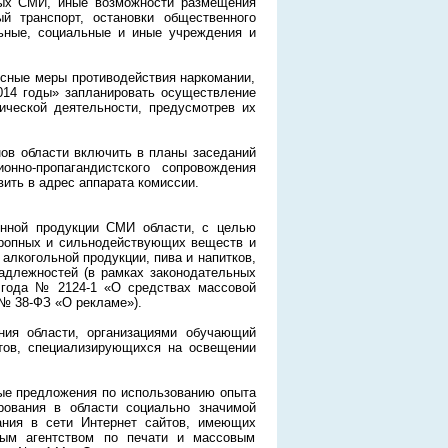
ных СМИ, иные возможности размещения
 транспорт, остановки общественного
льные, социальные и иные учреждения и
ксные меры противодействия наркомании,
2014 годы» запланировать осуществление
ической деятельности, предусмотрев их
нов области включить в планы заседаний
но-пропагандистского сопровождения
ить в адрес аппарата комиссии.
ронной продукции СМИ области, с целью
тропных и сильнодействующих веществ и
алкогольной продукции, пива и напитков,
надлежностей (в рамках законодательных
1 года № 2124-1 «О средствах массовой
 № 38-ФЗ «О рекламе»).
ения области, организациями обучающий
тов, специализирующихся на освещении
ные предложения по использованию опыта
рования в области социально значимой
ания в сети Интернет сайтов, имеющих
ным агентством по печати и массовым