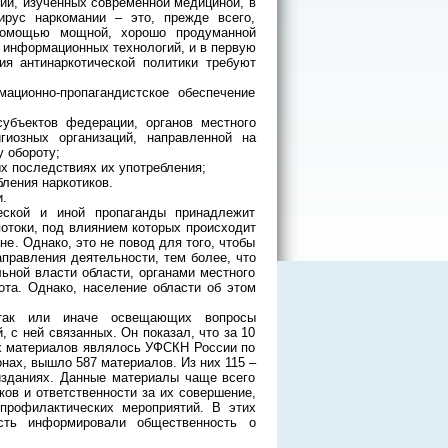
мий, изученных современной медициной, в
рус наркомании – это, прежде всего,
 помощью мощной, хорошо продуманной
ы информационных технологий, и в первую
ия антинаркотической политики требуют
ционно-пропагандистское обеспечение
субъектов федерации, органов местного
гиозных организаций, направленной на
 обороту;
х последствиях их употребления;
бления наркотиков.
.
еской и иной пропаганды принадлежит
токи, под влиянием которых происходит
. Однако, это не повод для того, чтобы
правления деятельности, тем более, что
ьной власти области, органами местного
та. Однако, население области об этом
так или иначе освещающих вопросы
 с ней связанных. Он показал, что за 10
х материалов являлось УФСКН России по
нах, вышло 587 материалов. Из них 115 –
 изданиях. Данные материалы чаще всего
ов и ответственности за их совершение,
 профилактических мероприятий. В этих
сть информировали общественность о