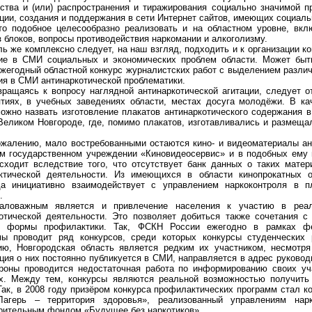
ства и (или) распространения и тиражирования социально значимой п
ии, создания и поддержания в сети Интернет сайтов, имеющих социаль
то подобное целесообразно реализовать и на областном уровне, вкл
з блоков, вопросы противодействия наркомании и алкоголизму.
ль же комплексно следует, на наш взгляд, подходить и к организации 
ие в СМИ социальных и экономических проблем области. Может быт
жегодный областной конкурс журналистских работ с выделением различ
я в СМИ антинаркотической проблематики.
вращаясь к вопросу наглядной антинаркотической агитации, следует о
тиях, в учебных заведениях области, местах досуга молодёжи. В к
ожно назвать изготовление плакатов антинаркотического содержания 
Великом Новгороде, где, помимо плакатов, изготавливались и размеща
.
ожалению, мало востребованными остаются кино- и видеоматериалы ан
м государственном учреждении «Киновидеосервис» и в подобных ему
сходит вследствие того, что отсутствует банк данных о таких мате
ктической деятельности. Из имеющихся в области кинопрокатных о
да инициативно взаимодействует с управлением наркоконтроля в п
.
аловажным является и привлечение населения к участию в реали
отической деятельности. Это позволяет добиться также сочетания 
е формы профилактики. Так, ФСКН России ежегодно в рамках фед
мы проводит ряд конкурсов, среди которых конкурсы студенческих 
ю, Новгородская область является редким их участником, несмотря
ия о них постоянно публикуется в СМИ, направляется в адрес руковод
ороны проводится недостаточная работа по информированию своих уч
ах. Между тем, конкурсы являются реальной возможностью получит
Так, в 2008 году призёром конкурса профилактических программ стал 
Лагерь – территория здоровья», реализованный управлениям нар
рительным фондом «Будущее без наркотиков».