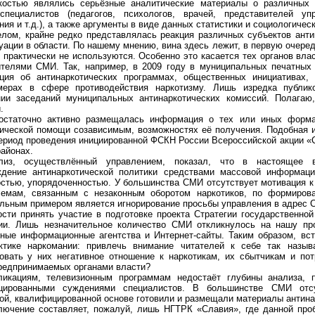
костью являлись серьёзные аналитические материалы о различных 
специалистов (педагогов, психологов, врачей, представителей уп
ния и т.д.), а также аргументы в виде данных статистики и социологичес
елом, крайне редко представлялась реакция различных субъектов анти
уации в области. По нашему мнению, вина здесь лежит, в первую очеред
практически не используются. Особенно это касается тех органов вла
телями СМИ. Так, например, в 2009 году в муниципальных печатных 
ция об антинаркотических программах, общественных инициативах,
мерах в сфере противодействия наркотизму. Лишь изредка публи
нии заседаний муниципальных антинаркотических комиссий. Полагаю
.
остаточно активно размещалась информация о тех или иных формах
ической помощи созависимым, возможностях её получения. Подобная 
ериод проведения инициированной ФСКН России Всероссийской акции «Со
районах.
лиз, осуществлённый управлением, показал, что в настоящее вр
ждение антинаркотической политики средствами массовой информаци
стью, упорядоченностью. У большинства СМИ отсутствует мотивация к
лемам, связанным с незаконным оборотом наркотиков, по формирова
льным примером является игнорирование просьбы управления в адрес 
сти принять участие в подготовке проекта Стратегии государственной
ии. Лишь незначительное количество СМИ откликнулось на нашу про
ные информационные агентства и Интернет-сайты. Таким образом, вст
ктике наркомании: привлечь внимание читателей к себе так назы
вать у них негативное отношение к наркотикам, их сбытчикам и по
редпринимаемых органами власти?
ликациям, телевизионным программам недостаёт глубины анализа, 
цированными суждениями специалистов. В большинстве СМИ отс
ой, квалифицированной основе готовили и размещали материалы антина
лючение составляет, пожалуй, лишь НГТРК «Славия», где данной про