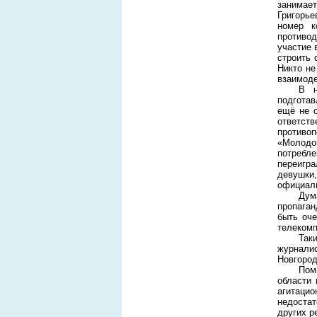
занимае
Григорье
номер к
противо
участие 
строить 
Никто не
взаимоде
В н
подготав
ещё не о
ответст
противоп
«Молодо
потребле
переигр
девушки
официаль
Дум
пропаган
быть оче
телекомп
Так
журнали
Новгород
Пом
области 
агитацио
недостат
других р