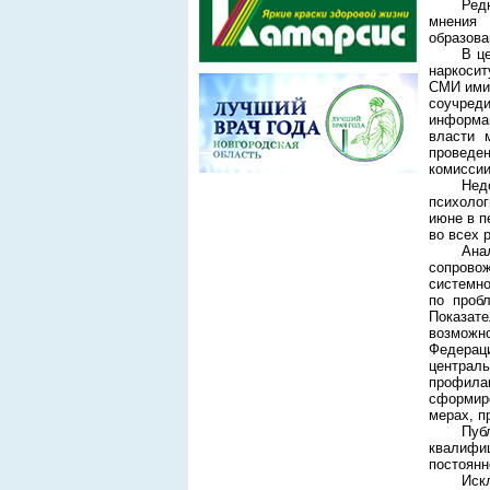
Ред
мнения 
образова
В ц
наркосит
СМИ ими 
соучреди
информа
власти 
проведе
комиссии
Нед
психолог
июне в п
во всех 
Ана
сопрово
системно
по проб
Показате
возможно
Федерац
централь
профила
сформиро
мерах, п
Пуб
квалифи
постоянн
Иск