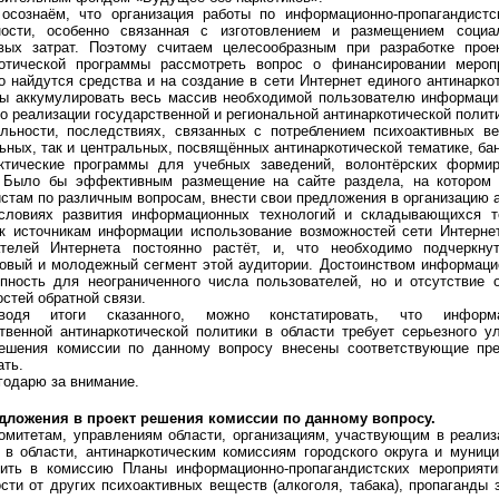
осознаём, что организация работы по информационно-пропагандистс
ности, особенно связанная с изготовлением и размещением социа
вых затрат. Поэтому считаем целесообразным при разработке прое
котической программы рассмотреть вопрос о финансировании мероп
 найдутся средства и на создание в сети Интернет единого антинаркот
ы аккумулировать весь массив необходимой пользователю информации,
 о реализации государственной и региональной антинаркотической полити
ельности, последствиях, связанных с потреблением психоактивных в
ьных, так и центральных, посвящённых антинаркотической тематике, ба
ктические программы для учебных заведений, волонтёрских формир
. Было бы эффективным размещение на сайте раздела, на котором 
стам по различным вопросам, внести свои предложения в организацию а
словиях развития информационных технологий и складывающихся те
к источникам информации использование возможностей сети Интерне
ателей Интернета постоянно растёт, и, что необходимо подчеркну
овый и молодежный сегмент этой аудитории. Достоинством информацио
пность для неограниченного числа пользователей, но и отсутствие 
стей обратной связи.
водя итоги сказанного, можно констатировать, что информаци
твенной антинаркотической политики в области требует серьезного у
решения комиссии по данному вопросу внесены соответствующие пр
ть.
годарю за внимание.
дложения в проект решения комиссии по данному вопросу.
Комитетам, управлениям области, организациям, участвующим в реализ
 в области, антинаркотическим комиссиям городского округа и муниц
вить в комиссию Планы информационно-пропагандистских мероприят
сти от других психоактивных веществ (алкоголя, табака), пропаганды 