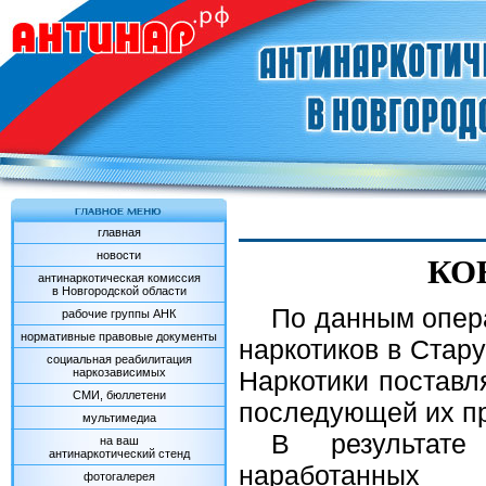
главная
новости
КО
антинаркотическая комиссия
в Новгородской области
По данным опер
рабочие группы АНК
нормативные правовые документы
наркотиков в Стар
социальная реабилитация
наркозависимых
Наркотики поставл
СМИ, бюллетени
последующей их п
мультимедиа
В результате
на ваш
антинаркотический стенд
наработанных 
фотогалерея