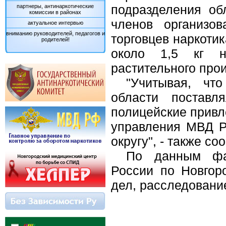
подразделения об
партнеры, антинаркотические
комиссии в районах
членов организо
актуальное интервью
вниманию руководителей, педагогов и
торговцев наркотик
родителей!
около 1,5 кг на
растительного про
"Учитывая, чт
области поставл
полицейские привле
управления МВД Р
округу", - также с
По данным фа
России по Новгор
дел, расследовани