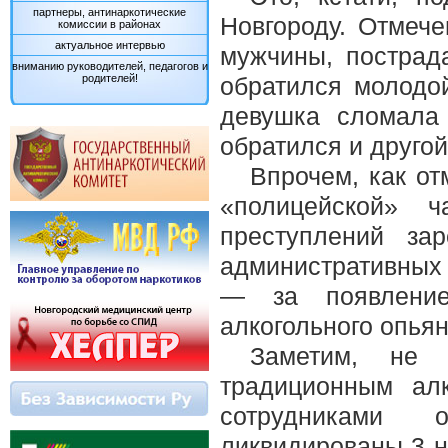
партнеры, антинаркотические
Новгороду. Отмече
комиссии в районах
актуальное интервью
мужчины, пострад
вниманию руководителей, педагогов и
родителей!
обратился молодой
девушка сломала
обратился и друго
Впрочем, как о
«полицейской» ч
преступлений за
административных 
— за появление
алкогольного опьян
Заметим, не 
традиционным ал
сотрудниками о
ликвидированы 3 н