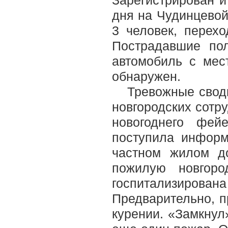
Зарегистрирован и
дня на Чудинцевой
3 человек, перех
Пострадавшие пол
автомобиль с мес
обнаружен.
Тревожные сводк
новгородских сотру
новогоднего фей
поступила информ
частном жилом д
пожилую новгор
госпитализиро
Предварительно, п
курении. «Замкнул