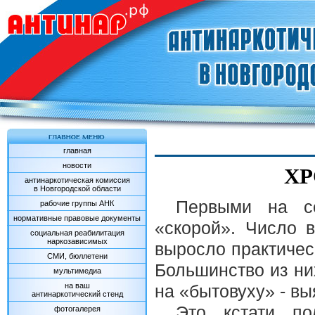
главная
новости
ХР
антинаркотическая комиссия
в Новгородской области
Первыми на се
рабочие группы АНК
нормативные правовые документы
«скорой». Число 
социальная реабилитация
наркозависимых
выросло практическ
СМИ, бюллетени
Большинство из ни
мультимедиа
на ваш
на «бытовуху» - в
антинаркотический стенд
Это, кстати, 
фотогалерея