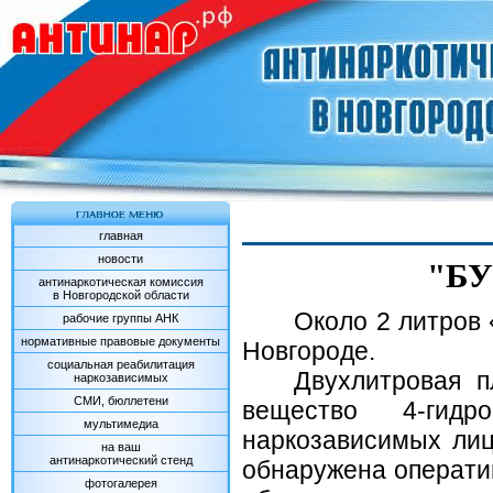
главная
новости
"Б
антинаркотическая комиссия
в Новгородской области
Около 2 литров
рабочие группы АНК
нормативные правовые документы
Новгороде.
социальная реабилитация
Двухлитровая п
наркозависимых
СМИ, бюллетени
вещество
4-гидр
мультимедиа
наркозависимых лиц
на ваш
антинаркотический стенд
обнаружена операти
фотогалерея