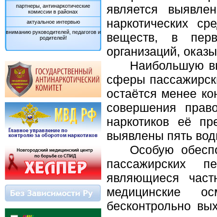
является выявле
партнеры, антинаркотические
комиссии в районах
наркотических ср
актуальное интервью
вниманию руководителей, педагогов и
веществ, в перв
родителей!
организаций, оказ
Наибольшую вн
сферы пассажирски
остаётся менее ко
совершения прав
наркотиков её пр
выявлены пять вод
Особую обесп
пассажирских пе
являющиеся част
медицинские о
бесконтрольно вы