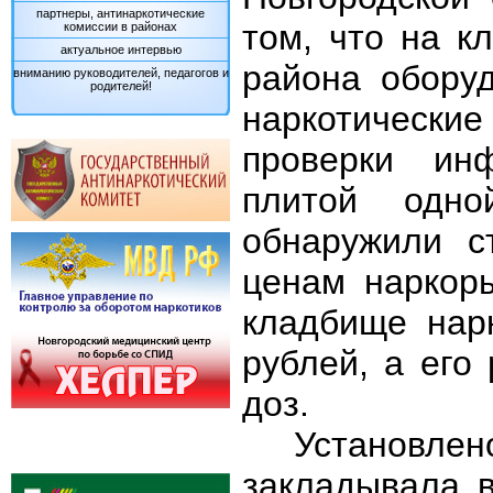
партнеры, антинаркотические
том, что на к
комиссии в районах
актуальное интервью
района оборуд
вниманию руководителей, педагогов и
родителей!
наркотическ
проверки инф
плитой одно
обнаружили с
ценам наркор
кладбище нарк
рублей, а его
доз.
Установле
закладывала в