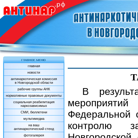
главная
новости
Т
антинаркотическая комиссия
в Новгородской области
В результ
рабочие группы АНК
нормативные правовые документы
мероприят
социальная реабилитация
наркозависимых
Федеральной 
СМИ, бюллетени
мультимедиа
контролю з
на ваш
антинаркотический стенд
Новгородской
фотогалерея