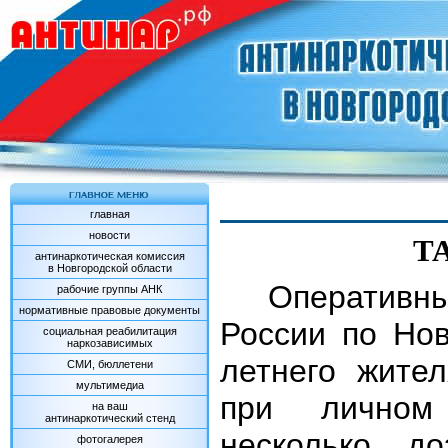
главная
новости
Т
антинаркотическая комиссия
в Новгородской области
Оперативн
рабочие группы АНК
нормативные правовые документы
России по Нов
социальная реабилитация
наркозависимых
летнего жител
СМИ, бюллетени
мультимедиа
при личном
на ваш
антинаркотический стенд
несколько д
фотогалерея