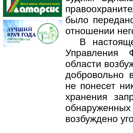
правоохраните
было передано
отношении него
В настоящ
Управления 
области возбу
добровольно 
не понесет ни
хранения зап
обнаруженных
возбуждено уго