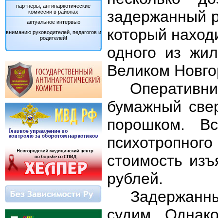
партнеры, антинаркотические
задержанный р
комиссии в районах
актуальное интервью
который наход
вниманию руководителей, педагогов и
родителей!
одного из жи
Великом Новго
Оперативни
бумажный свер
порошком. В
психотропног
стоимость изъ
рублей.
Задержанн
судим. Однак