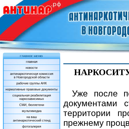
главная
новости
НАРКОСИТ
антинаркотическая комиссия
в Новгородской области
рабочие группы АНК
нормативные правовые документы
Уже после п
социальная реабилитация
наркозависимых
документами с
СМИ, бюллетени
территории пр
мультимедиа
на ваш
прежнему процв
антинаркотический стенд
фотогалерея