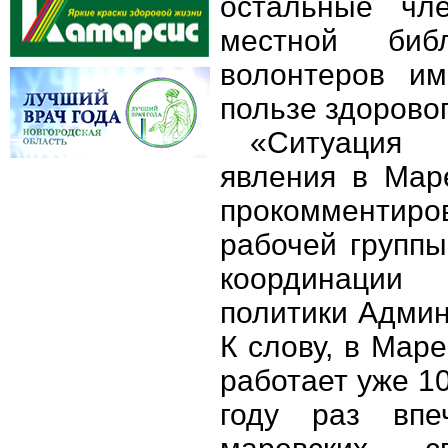
остальные чл
местной биб
волонтеров им
пользе здоровог
«Ситуация 
явления в Маре
прокомментир
рабочей группы
координации 
политики Админ
К слову, в Маре
работает уже 10
году раз впе