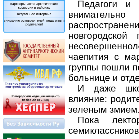
Педагоги и 
партнеры, антинаркотические
комиссии в районах
вниматель
актуальное интервью
вниманию руководителей, педагогов и
распростране
родителей!
новгородской
несовершенно
чаепития с ма
группы пошли п
больнице и отд
И даже шко
влияние: родит
зеленым змием
Пока лекто
семиклассник