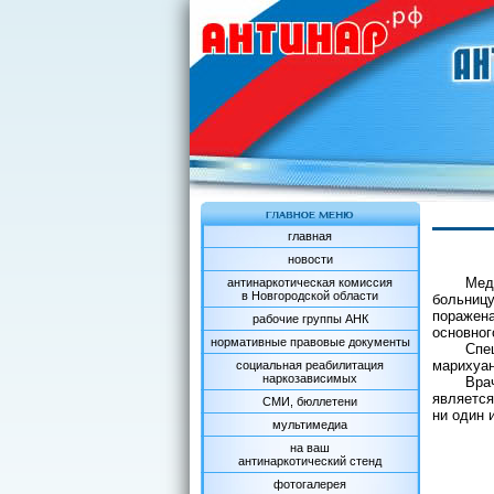
главная
новости
Мед
антинаркотическая комиссия
в Новгородской области
больницу
поражен
рабочие группы АНК
основног
нормативные правовые документы
Спе
марихуан
социальная реабилитация
наркозависимых
Вра
является
СМИ, бюллетени
ни один 
мультимедиа
на ваш
антинаркотический стенд
фотогалерея