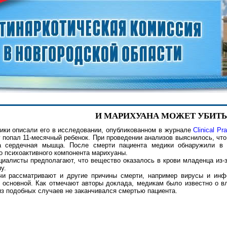
И МАРИХУАНА МОЖЕТ УБИТЬ.
ики описали его в исследовании, опубликованном в журнале
Clinical P
 попал 11-месячный ребенок. При проведении анализов выяснилось, чт
а сердечная мышца. После смерти пациента медики обнаружили в 
о психоактивного компонента марихуаны.
циалисты предполагают, что вещество оказалось в крови младенца из-з
у.
чи рассматривают и другие причины смерти, например вирусы и инфе
 основной. Как отмечают авторы доклада, медикам было известно о в
из подобных случаев не заканчивался смертью пациента.