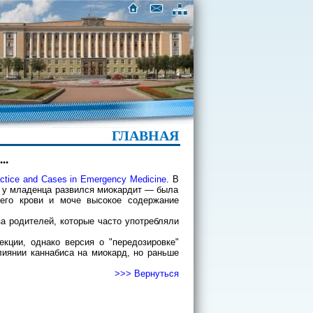
ГЛАВНАЯ
..
ractice and Cases in Emergency Medicine
. В
о у младенца развился миокардит — была
его крови и моче высокое содержание
а родителей, которые часто употребляли
кции, однако версия о "передозировке"
лиянии каннабиса на миокард, но раньше
>>> Вернуться